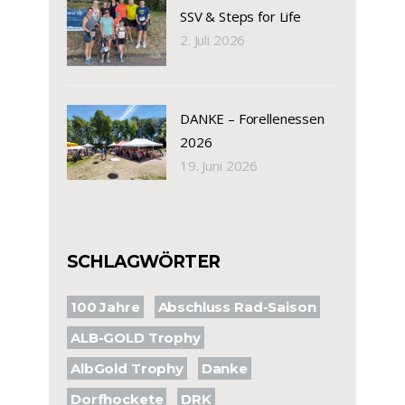
SSV & Steps for Life
2. Juli 2026
DANKE – Forellenessen
2026
19. Juni 2026
SCHLAGWÖRTER
100 Jahre
Abschluss Rad-Saison
ALB-GOLD Trophy
AlbGold Trophy
Danke
Dorfhockete
DRK