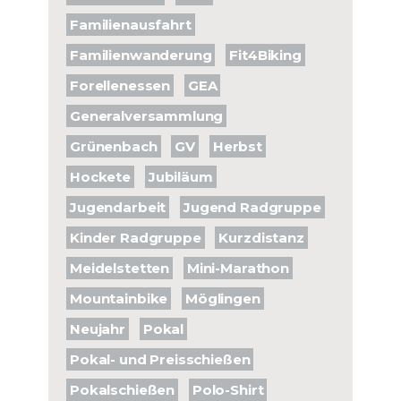
Familienausfahrt
Familienwanderung
Fit4Biking
Forellenessen
GEA
Generalversammlung
Grünenbach
GV
Herbst
Hockete
Jubiläum
Jugendarbeit
Jugend Radgruppe
Kinder Radgruppe
Kurzdistanz
Meidelstetten
Mini-Marathon
Mountainbike
Möglingen
Neujahr
Pokal
Pokal- und Preisschießen
Pokalschießen
Polo-Shirt