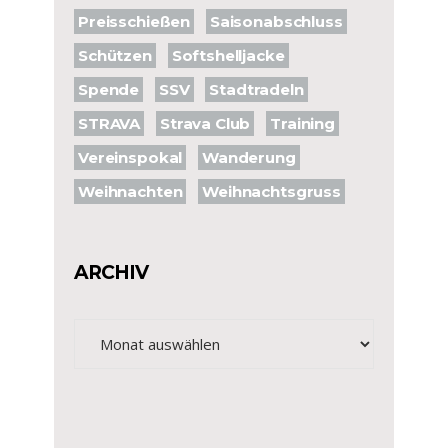
Preisschießen
Saisonabschluss
Schützen
Softshelljacke
Spende
SSV
Stadtradeln
STRAVA
Strava Club
Training
Vereinspokal
Wanderung
Weihnachten
Weihnachtsgruss
ARCHIV
Archiv