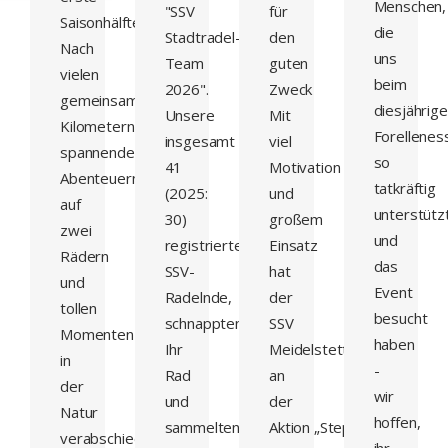
Menschen,
"SSV
für
Saisonhälfte.
die
Stadtradel-
den
Nach
uns
Team
guten
vielen
beim
2026".
Zweck
gemeinsamen
diesjährig
Unsere
Mit
Kilometern,
Forellenes
insgesamt
viel
spannenden
so
41
Motivation
Abenteuern
tatkräftig
(2025:
und
auf
unterstütz
30)
großem
zwei
und
registrierten
Einsatz
Rädern
das
SSV-
hat
und
Event
Radelnde,
der
tollen
besucht
schnappten
SSV
Momenten
haben
Ihr
Meidelstetten
in
-
Rad
an
der
wir
und
der
Natur
hoffen,
sammelten
Aktion „Steps
verabschiedet