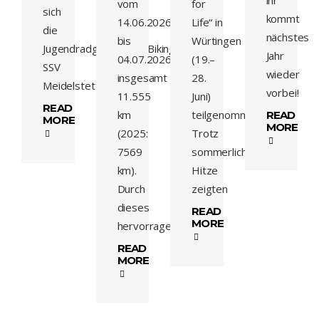
ihr
vom
for
sich
kommt
14.06.2026
Life“ in
die
nächstes
bis
Würtingen
Jugendradgruppe Fit4Biking des
Jahr
04.07.2026
(19.–
SSV
wieder
insgesamt
28.
Meidelstetten
vorbei!
11.555
Juni)
READ
km
teilgenommen.
READ
MORE
MORE
(2025:
Trotz
7569
sommerlicher
km).
Hitze
Durch
zeigten
dieses
READ
MORE
hervorragende,
READ
MORE