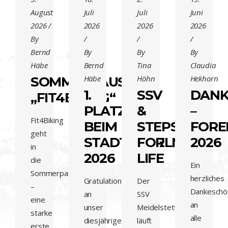
August
Juli
Juli
Juni
2026
2026
2026
2026
By
Bernd
By
By
By
Häbe
Bernd
Tina
Claudia
Häbe
Höhn
Hekhorn
SOMMERPAUSE
1.
SSV
DANK
„FIT4BIKING“
PLATZ
&
–
Fit4Biking
BEIM
STEPS
FORE
geht
STADTRADELN
FOR
2026
in
2026
LIFE
die
Ein
Sommerpause
herzliches
Gratulation
Der
–
Dankeschö
an
SSV
eine
an
unser
Meidelstetten
starke
alle
diesjähriges
läuft
erste