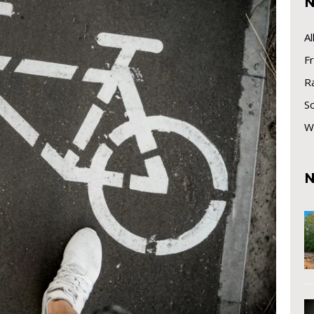
N
A
Fr
R
S
W
N