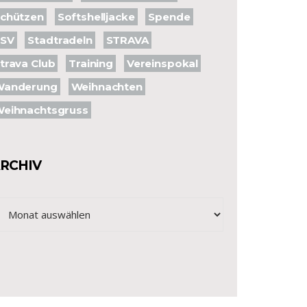
chützen
Softshelljacke
Spende
SSV
Stadtradeln
STRAVA
trava Club
Training
Vereinspokal
Wanderung
Weihnachten
eihnachtsgruss
RCHIV
chiv