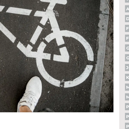
A
F
F
G
J
K
M
M
P
P
P