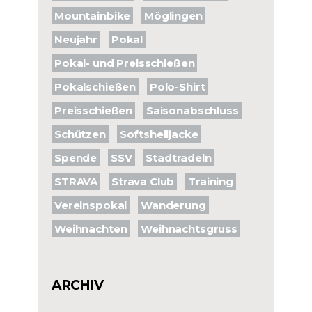
Mountainbike
Möglingen
Neujahr
Pokal
Pokal- und Preisschießen
Pokalschießen
Polo-Shirt
Preisschießen
Saisonabschluss
Schützen
Softshelljacke
Spende
SSV
Stadtradeln
STRAVA
Strava Club
Training
Vereinspokal
Wanderung
Weihnachten
Weihnachtsgruss
ARCHIV