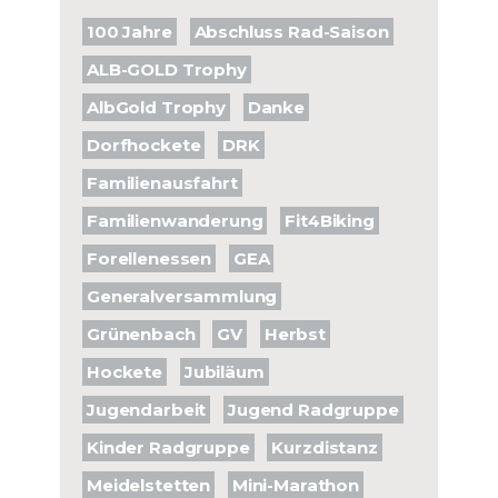
100 Jahre
Abschluss Rad-Saison
ALB-GOLD Trophy
AlbGold Trophy
Danke
Dorfhockete
DRK
Familienausfahrt
Familienwanderung
Fit4Biking
Forellenessen
GEA
Generalversammlung
Grünenbach
GV
Herbst
Hockete
Jubiläum
Jugendarbeit
Jugend Radgruppe
Kinder Radgruppe
Kurzdistanz
Meidelstetten
Mini-Marathon