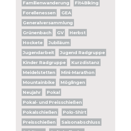
Familienwanderung
Fit4Biking
Forellenessen
GEA
Generalversammlung
Grünenbach
GV
Herbst
Hockete
Jubiläum
Jugendarbeit
Jugend Radgruppe
Kinder Radgruppe
Kurzdistanz
Meidelstetten
Mini-Marathon
Mountainbike
Möglingen
Neujahr
Pokal
Pokal- und Preisschießen
Pokalschießen
Polo-Shirt
Preisschießen
Saisonabschluss