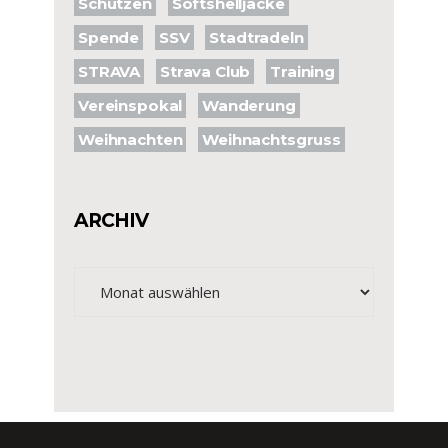
Schützen
Softshelljacke
Spende
SSV
Stadtradeln
STRAVA
Strava Club
Training
Vereinspokal
Wanderung
Weihnachten
Weihnachtsgruss
ARCHIV
Archiv