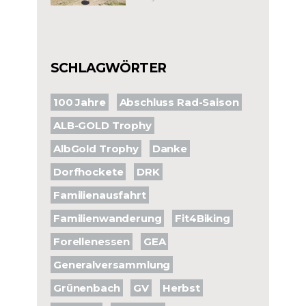
SCHLAGWÖRTER
100 Jahre
Abschluss Rad-Saison
ALB-GOLD Trophy
AlbGold Trophy
Danke
Dorfhockete
DRK
Familienausfahrt
Familienwanderung
Fit4Biking
Forellenessen
GEA
Generalversammlung
Grünenbach
GV
Herbst