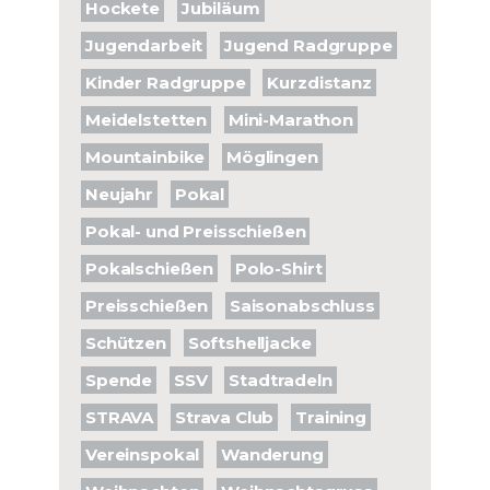
Hockete
Jubiläum
Jugendarbeit
Jugend Radgruppe
Kinder Radgruppe
Kurzdistanz
Meidelstetten
Mini-Marathon
Mountainbike
Möglingen
Neujahr
Pokal
Pokal- und Preisschießen
Pokalschießen
Polo-Shirt
Preisschießen
Saisonabschluss
Schützen
Softshelljacke
Spende
SSV
Stadtradeln
STRAVA
Strava Club
Training
Vereinspokal
Wanderung