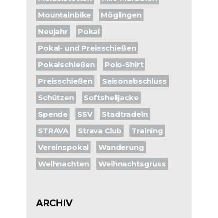
Mountainbike
Möglingen
Neujahr
Pokal
Pokal- und Preisschießen
Pokalschießen
Polo-Shirt
Preisschießen
Saisonabschluss
Schützen
Softshelljacke
Spende
SSV
Stadtradeln
STRAVA
Strava Club
Training
Vereinspokal
Wanderung
Weihnachten
Weihnachtsgruss
ARCHIV