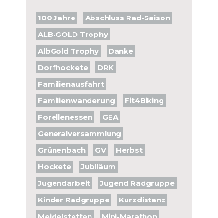
100 Jahre
Abschluss Rad-Saison
ALB-GOLD Trophy
AlbGold Trophy
Danke
Dorfhockete
DRK
Familienausfahrt
Familienwanderung
Fit4Biking
Forellenessen
GEA
Generalversammlung
Grünenbach
GV
Herbst
Hockete
Jubiläum
Jugendarbeit
Jugend Radgruppe
Kinder Radgruppe
Kurzdistanz
Meidelstetten
Mini-Marathon