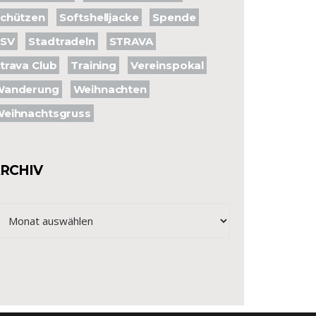
chützen
Softshelljacke
Spende
SSV
Stadtradeln
STRAVA
trava Club
Training
Vereinspokal
Wanderung
Weihnachten
eihnachtsgruss
RCHIV
chiv