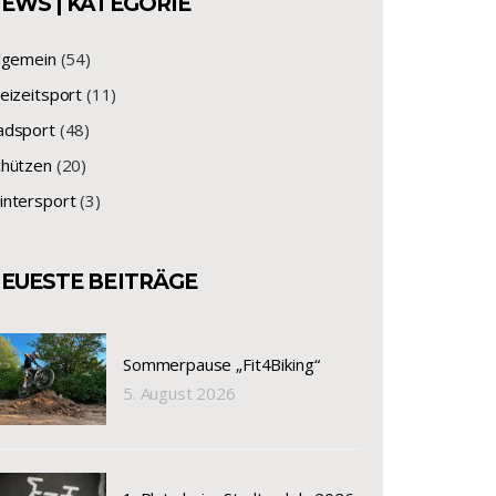
EWS | KATEGORIE
llgemein
(54)
eizeitsport
(11)
adsport
(48)
chützen
(20)
intersport
(3)
EUESTE BEITRÄGE
Sommerpause „Fit4Biking“
5. August 2026