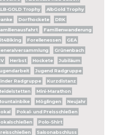
LB-GOLD Trophy
AlbGold Trophy
Danke
Dorfhockete
DRK
amilienausfahrt
Familienwanderung
it4Biking
Forellenessen
GEA
eneralversammlung
Grünenbach
GV
Herbst
Hockete
Jubiläum
ugendarbeit
Jugend Radgruppe
inder Radgruppe
Kurzdistanz
eidelstetten
Mini-Marathon
ountainbike
Möglingen
Neujahr
okal
Pokal- und Preisschießen
okalschießen
Polo-Shirt
reisschießen
Saisonabschluss