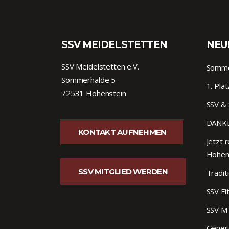
SSV MEIDELSTETTEN
NEU
SSV Meidelstetten e.V.
Sommer
Sommerhalde 5
1. Pla
72531 Hohenstein
SSV & 
DANKE
KONTAKT AUFNEHMEN
Jetzt r
Hohen
SSV MITGLIED WERDEN
Tradit
SSV Fi
SSV M
Gener