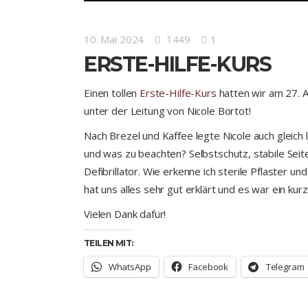
10. Mai 2024
1449
1
ERSTE-HILFE-KURS
Einen tollen
Erste-Hilfe-Kurs
hatten wir am 27. A
unter der Leitung von Nicole Bortot!
Nach Brezel und Kaffee legte Nicole auch gleich l
und was zu beachten? Selbstschutz, stabile Se
Defibrillator. Wie erkenne ich sterile Pflaster u
hat uns alles sehr gut erklärt und es war ein kur
Vielen Dank dafür!
TEILEN MIT:
WhatsApp
Facebook
Telegram