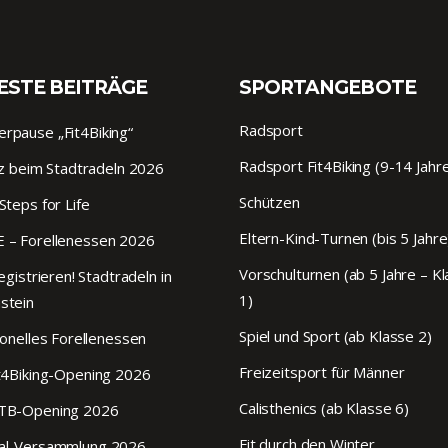
ESTE BEITRÄGE
SPORTANGEBOTE
Radsport
pause „Fit4Biking“
Radsport Fit4Biking (9-14 Jahr
tz beim Stadtradeln 2026
Schützen
Steps for Life
Eltern-Kind-Turnen (bis 5 Jahre
 – Forellenessen 2026
Vorschulturnen (ab 5 Jahre – K
egistrieren! Stadtradeln in
1)
stein
Spiel und Sport (ab Klasse 2)
ionelles Forellenessen
Freizeitsport für Männer
t4Biking-Opening 2026
Calisthenics (ab Klasse 6)
TB-Opening 2026
Fit durch den Winter
al-Versammlung 2026