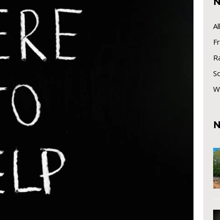
N
A
Fr
R
S
W
N