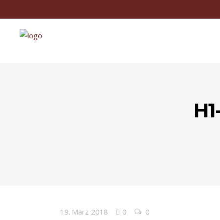
H1
19. März 2018
0
0