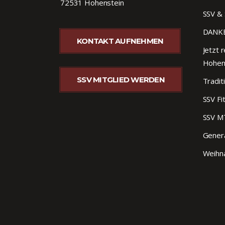
72531 Hohenstein
SSV & 
DANKE
KONTAKT AUFNEHMEN
Jetzt r
Hohen
SSV MITGLIED WERDEN
Tradit
SSV Fi
SSV M
Gener
Weihna