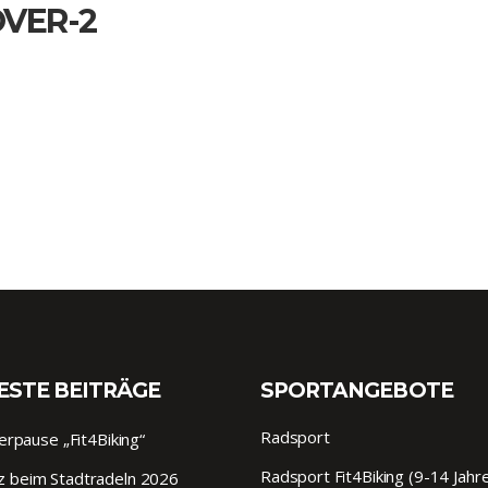
VER-2
ESTE BEITRÄGE
SPORTANGEBOTE
Radsport
pause „Fit4Biking“
Radsport Fit4Biking (9-14 Jahr
tz beim Stadtradeln 2026