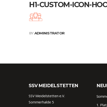
H1-CUSTOM-ICON-HOO
BY
ADMINISTRATOR
SSV MEIDELSTETTEN
NEU
SSV Meidelstetten e.V.
Sommer
Sommerhalde 5
1. Pla