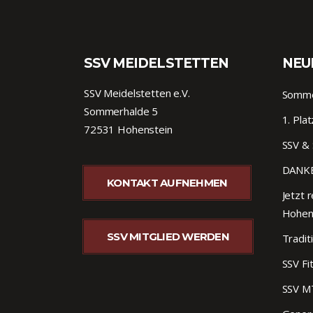
SSV MEIDELSTETTEN
NEU
SSV Meidelstetten e.V.
Sommer
Sommerhalde 5
1. Pla
72531 Hohenstein
SSV & 
DANKE
KONTAKT AUFNEHMEN
Jetzt r
Hohen
SSV MITGLIED WERDEN
Tradit
SSV Fi
SSV M