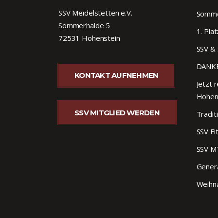
SSV Meidelstetten e.V.
Sommer
Sommerhalde 5
1. Pla
72531 Hohenstein
SSV & 
DANKE
KONTAKT AUFNEHMEN
Jetzt r
Hohen
SSV MITGLIED WERDEN
Tradit
SSV Fi
SSV M
Gener
Weihna