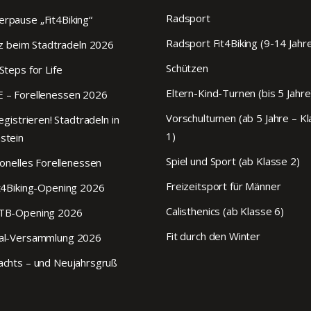
Radsport
pause „Fit4Biking“
Radsport Fit4Biking (9-14 Jahr
tz beim Stadtradeln 2026
Schützen
Steps for Life
Eltern-Kind-Turnen (bis 5 Jahre
 – Forellenessen 2026
Vorschulturnen (ab 5 Jahre – K
egistrieren! Stadtradeln in
1)
stein
Spiel und Sport (ab Klasse 2)
ionelles Forellenessen
Freizeitsport für Männer
t4Biking-Opening 2026
Calisthenics (ab Klasse 6)
TB-Opening 2026
Fit durch den Winter
al-Versammlung 2026
chts – und Neujahrsgruß