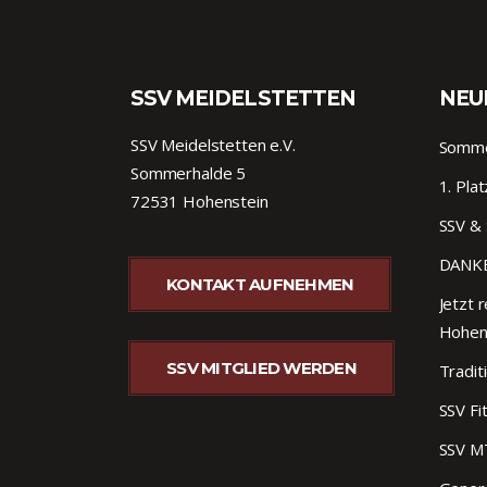
SSV MEIDELSTETTEN
NEU
SSV Meidelstetten e.V.
Sommer
Sommerhalde 5
1. Pla
72531 Hohenstein
SSV & 
DANKE
KONTAKT AUFNEHMEN
Jetzt r
Hohen
SSV MITGLIED WERDEN
Tradit
SSV Fi
SSV M