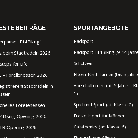
ESTE BEITRÄGE
SPORTANGEBOTE
Radsport
pause „Fit4Biking“
Radsport Fit4Biking (9-14 Jahr
tz beim Stadtradeln 2026
Schützen
Steps for Life
Eltern-Kind-Turnen (bis 5 Jahre
 – Forellenessen 2026
Vorschulturnen (ab 5 Jahre – K
egistrieren! Stadtradeln in
1)
stein
Spiel und Sport (ab Klasse 2)
ionelles Forellenessen
Freizeitsport für Männer
t4Biking-Opening 2026
Calisthenics (ab Klasse 6)
TB-Opening 2026
Fit durch den Winter